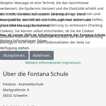
Skulptur Massage ist eine Technik, die das Gesichtsoval
verbessert, die Epidermis tonisiert und die Elastizität erhöht und
Wir nutzen Cookies auf unserer Website. Einige von ihnen sind
auch hilft, die Gesichtsmuskeln zu entspannen. Diese
essenziell für den Betrieb der Seite, während andere uns helfen,
Manipulation wird oft als nicht-chirurgisches Heben oder
diese Website und die Nutzererfahrung zu verbessern (Tracking
plastische Massage bezeichnet.
Cookies). Sie können selbst entscheiden, ob Sie die Cookies
Neu ab Januar 2025 im Schulungsprogramm der Fontana-Schule.
zulassen möchten. Bitte beachten Sie, dass bei einer Ablehnung
Weitere Informationen folgen.
womöglich nicht mehr alle Funktionalitäten der Seite zur
Verfügung stehen.
Akzeptieren.
Ablehnen.
Weitere Informationen
Impressum
Über die Fontana Schule
Fontana - Kosmetikschule
Markgrafenstr. 6
58332 Schwelm