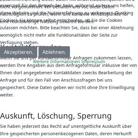
essenziell für den Betrieb der Seite, während andere uns helfen,
nicht vorgenommen. Wir behalten uns vor, diese Daten
diese Website und die Nutzererfahrung zu verbessern (Tracking
nachträglich zu prüfen, wenn uns konkrete Anhaltspunkte für
Cookies). Sie können selbst entscheiden, ob Sie die Cookies
eine rechtswidrige Nutzung bekannt werden.
zulassen möchten. Bitte beachten Sie, dass bei einer Ablehnung
womöglich nicht mehr alle Funktionalitäten der Seite zur
Verfügung stehen.
Kontaktformular
Akzeptieren.
Ablehnen.
Wenn Sie uns per Kontaktformular Anfragen zukommen lassen,
Weitere Informationen
Impressum
werden Ihre Angaben aus dem Anfrageformular inklusive der von
Ihnen dort angegebenen Kontaktdaten zwecks Bearbeitung der
Anfrage und für den Fall von Anschlussfragen bei uns
gespeichert. Diese Daten geben wir nicht ohne Ihre Einwilligung
weiter.
Auskunft, Löschung, Sperrung
Sie haben jederzeit das Recht auf unentgeltliche Auskunft über
Ihre gespeicherten personenbezogenen Daten, deren Herkunft