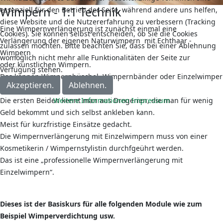
Wimpern - 1:1 Technik
essenziell für den Betrieb der Seite, während andere uns helfen,
diese Website und die Nutzererfahrung zu verbessern (Tracking
Eine Wimpernverlängerung ist zunächst einmal eine
Cookies). Sie können selbst entscheiden, ob Sie die Cookies
Verlängerung der eigenen Naturwimpern mit Echthaar -
zulassen möchten. Bitte beachten Sie, dass bei einer Ablehnung
Wimpern
womöglich nicht mehr alle Funktionalitäten der Seite zur
oder künstlichen Wimpern.
Verfügung stehen.
Das können Wimpernbüschel, Wimpernbänder oder Einzelwimper
Akzeptieren.
Ablehnen.
sein.
Weitere Informationen
Impressum
Die ersten Beiden kennt man aus Drogerien, die man für wenig
Geld bekommt und sich selbst ankleben kann.
Meist für kurzfristige Einsätze gedacht.
Die Wimpernverlängerung mit Einzelwimpern muss von einer
Kosmetikerin / Wimpernstylistin durchfgeührt werden.
Das ist eine „professionelle Wimpernverlängerung mit
Einzelwimpern“.
Dieses ist der Basiskurs für alle folgenden Module wie zum
Beispiel Wimperverdichtung usw.